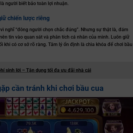
là người biết bảo toàn lợi nhuận.
ữ chiến lược riêng
vì nghĩ “đông người chọn chắc đúng”. Nhưng sự thật là, đám
nên tin vào quan sát và phân tích cá nhân của mình. Luôn giữ
i khi có cơ sở rõ ràng. Tâm lý ổn định là chìa khóa để chơi bầu
í sinh lời – Tận dụng tối đa ưu đãi nhà cái
ặp cần tránh khi chơi bầu cua