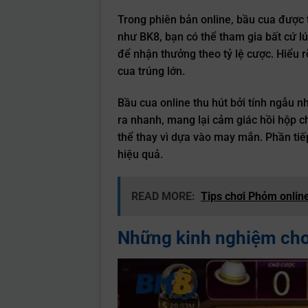
Trong phiên bản online, bầu cua được t
như BK8, bạn có thể tham gia bất cứ l
để nhận thưởng theo tỷ lệ cược. Hiểu r
cua trúng lớn.
Bầu cua online thu hút bởi tính ngẫu n
ra nhanh, mang lại cảm giác hồi hộp ch
thể thay vì dựa vào may mắn. Phần tiếp
hiệu quả.
READ MORE:
Tips chơi Phỏm onlin
Những kinh nghiệm chơi