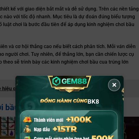
hiết kế với giao diện bắt mắt và dễ sử dụng. Trên các nền tảng
úc nào với tốc độ nhanh. Mục tiêu là dự đoán đúng biểu tượng
õ luật chơi là bước đầu tiên để áp dụng kinh nghiệm chơi bầu
hiên và cơ hội thắng cao nếu biết cách phân tích. Mỗi ván diễn
o người chơi. Tuy nhiên, để thắng lớn, bạn cần chiến lược cụ
 theo sẽ trình bày các kinh nghiệm chơi bầu cua trúng lớn
×
e hiệu quả – Cách sắp xếp bài chuẩn để thắng lớn
BK8
 bầu cua trúng lớn