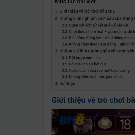
Mục lục bài viết
Giới thiệu về trò chơi bầu cua
Những kinh nghiệm chơi bầu cua trúng 
Quan sát lịch sử kết quả để bắt cầu
Chơi theo nhóm mặt – giảm rủi ro, dễ 
Biết dừng đúng lúc – chơi thông minh 
Không chạy theo đám đông – giữ chiến
Những sai lầm thường gặp cần tránh khi
Đặt cược cảm tính
Bỏ qua lịch sử kết quả
Cược quá nhiều vào một biểu tượng
Không kiểm soát thời gian chơi
Kết luận
Giới thiệu về trò chơi b