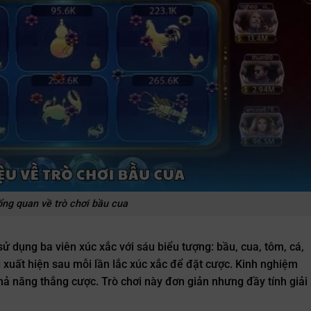
ng quan về trò chơi bầu cua
sử dụng ba viên xúc xắc với sáu biểu tượng: bầu, cua, tôm, cá,
 xuất hiện sau mỗi lần lắc xúc xắc để đặt cược. Kinh nghiệm
hả năng thắng cược. Trò chơi này đơn giản nhưng đầy tính giải