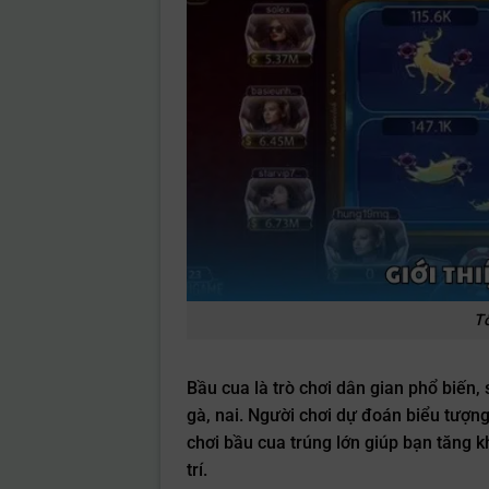
Tổ
Bầu cua là trò chơi dân gian phổ biến, 
gà, nai. Người chơi dự đoán biểu tượng
chơi bầu cua trúng lớn giúp bạn tăng k
trí.